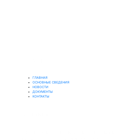
© 2019-2025
Официальный сайт Муниципального
бюджетного учреждения
"Бокситогорский центр психолого-
педагогической, медицинской и
социальной помощи"
МЕНЮ
ГЛАВНАЯ
ОСНОВНЫЕ СВЕДЕНИЯ
НОВОСТИ
ДОКУМЕНТЫ
КОНТАКТЫ
КОНТАКТЫ
Ленинградская область, г. Бокситогорск, ул.
Школьная, дом 13 тел: (8-813-66)-21641