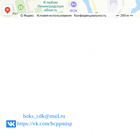
КОНТАКТЫ
ЮРИДИЧЕСКИЙ АДРЕС :
РФ, 187650 Ленинградская область, г. Бокситогорск,
ул. Школьная, дом 13.
телефон: (881366) 21641, (881366) 45648.
e-mail:
boks_cdk@mail.ru
https://vk.com/bcppmisp
ФАКТИЧЕСКИЙ АДРЕС :