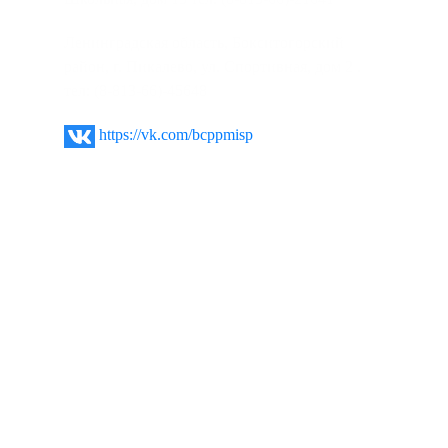
Ленинградская область, Бокситогорский
район, г. Пикалево, ул. Спортивная, дом 2 .
тел: (8-813-66)-45648
https://vk.com/bcppmisp