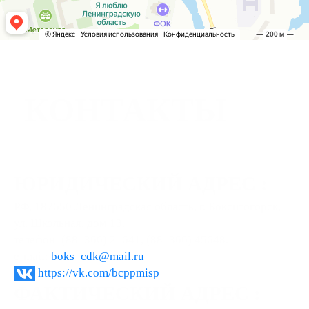
КОНТАКТЫ
ЮРИДИЧЕСКИЙ АДРЕС :
РФ, 187650 Ленинградская область, г. Бокситогорск,
ул. Школьная, дом 13.
телефон: (881366) 21641, (881366) 45648.
e-mail:
boks_cdk@mail.ru
https://vk.com/bcppmisp
ФАКТИЧЕСКИЙ АДРЕС :