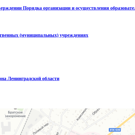
верждении Порядка организации и осуществления образоват
ственных (муниципальных) учреждениях
она Ленинградской области