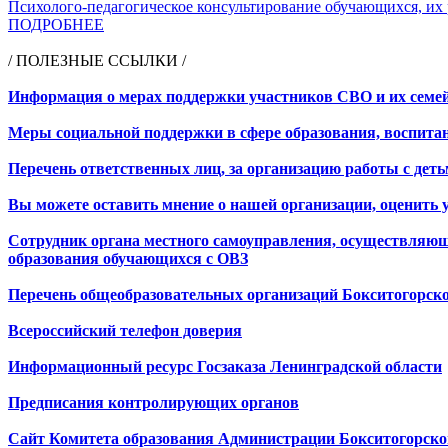
Психолого-педагогическое консультирование обучающихся, их 
ПОДРОБНЕЕ
/ ПОЛЕЗНЫЕ ССЫЛКИ /
Информация о мерах поддержки участников СВО и их семей н
Меры социальной поддержки в сфере образования, воспитан
Перечень ответственных лиц, за организацию работы с дет
Вы можете оставить мнение о нашей организации, оценить 
Сотрудник органа местного самоуправления, осуществляюще
образования обучающихся с ОВЗ
Перечень общеобразовательных организаций Бокситогорск
Всероссийский телефон доверия
Информационный ресурс Госзаказа Ленинградской области
Предписания контролирующих органов
Сайт Комитета образования Администрации Бокситогорско