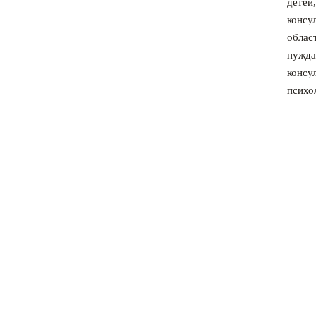
детей
консу
облас
нужд
консу
психо