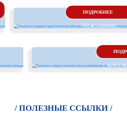
Психолого-медико-
ПОДРОБНЕЕ
педагогическое
обследование.
Территориальная
психолого- медико-
Псих
педагогическая
ПОДР
педаго
комиссия
консуль
обучаю
родителе
предста
педаго
/ ПОЛЕЗНЫЕ ССЫЛКИ /
рабо