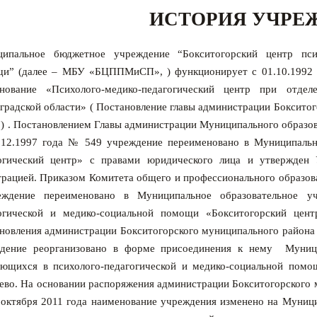
ИСТОРИЯ УЧРЕ
ипальное бюджетное учреждение “Бокситогорский центр псих
и” (далее – МБУ «БЦППМиСП», ) функционирует с 01.10.1992 г
нование «Психолого-медико-педагогический центр при отдел
градской области» ( Постановление главы администрации Бокситог
) .
П
остановлением Главы администрации Муниципального образов
.12.1997 года № 549 учреждение переименовано в Муниципальн
огический центр» с правами юридического лица и утвержден 
трацией. Приказом
Комитета общего и профессионального образов
ждение переименовано в Муниципальное образовательное уч
огической и медико-социальной помощи «Бокситогорский цент
новления администрации Бокситогорского муниципального района 
дение реорганизовано в форме присоединения к нему Муницип
ющихся в психолого-педагогической и медико-социальной помо
ево.
Н
а основании распоряжения администрации Бокситогорского 
 октября 2011 года наименование учреждения изменено на Муниц