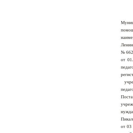
Муниц
помощ
наиме
Ленин
№ 662
от 01
педаг
регис
учре
педаг
Поста
учреж
нужда
Пикал
от 03