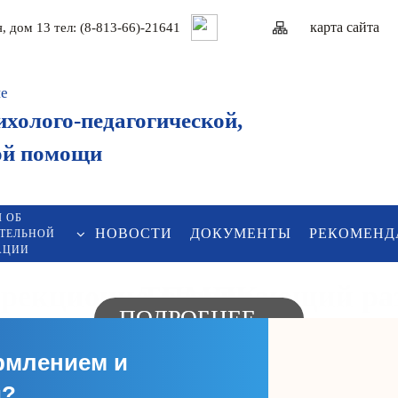
карта сайтa
я, дом 13 тел: (8-813-66)-21641
ие
ихолого-педагогической,
ой помощи
 ОБ
НОВОСТИ
ДОКУМЕНТЫ
РЕКОМЕНД
АТЕЛЬНОЙ
АЦИИ
рекционно-развивающий ра
ТПМПК
ПОДРОБНЕЕ
ПОДРОБНЕЕ
ПОДРОБНЕЕ
рмлением и
и?