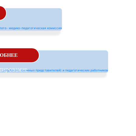
олого-
ОБНЕЕ
гическое
тирование
щихся, их
й, законных
вителей) и
гических
тников