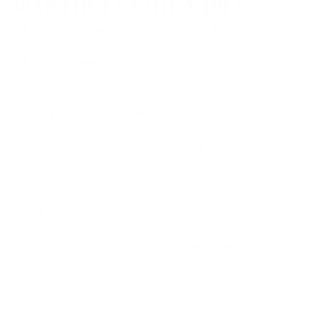
ФАКТИЧЕСКИЙ АДРЕС :
РФ, 187650, Ленинградская область, г. Бокситогорск,
ул. Школьная, дом 13.
РФ.187600, Ленинградская область, Бокситогорский
район, г. Пикалево, ул. Спортивная, дом 2.
Режим работы учреждения: с 8:00 до 19:00
Руководитель учреждения - директор Пытькова
Виктория Викторовна
Заместитель руководителя учреждения - Поплавская
Жанна Алексеевна
Главный бухгалтер - Смирнова Ирина Николаевна