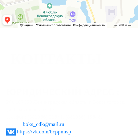
КОНТАКТЫ
ЮРИДИЧЕСКИЙ АДРЕС :
РФ, 187650 Ленинградская область, г. Бокситогорск,
ул. Школьная, дом 13.
телефон: (881366) 21641, (881366) 45648.
e-mail:
boks_cdk@mail.ru
https://vk.com/bcppmisp