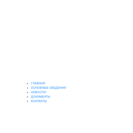
© 2019-2025
Официальный сайт Муниципального
бюджетного учреждения
"Бокситогорский центр психолого-
педагогической, медицинской и
социальной помощи"
МЕНЮ
ГЛАВНАЯ
ОСНОВНЫЕ СВЕДЕНИЯ
НОВОСТИ
ДОКУМЕНТЫ
КОНТАКТЫ
КОНТАКТЫ