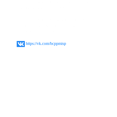
Ленинградская область, г. Бокситогорск, ул.
Школьная, дом 13 тел: (8-813-66)-21641
Ленинградская область, Бокситогорский
район, г. Пикалево, ул. Спортивная, дом 2 .
тел: (8-813-66)-45648
https://vk.com/bcppmisp