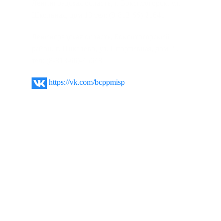
Ленинградская область, г. Бокситогорск, ул.
Школьная, дом 13 тел: (8-813-66)-21641
Ленинградская область, Бокситогорский
район, г. Пикалево, ул. Спортивная, дом 2 .
тел: (8-813-66)-45648
https://vk.com/bcppmisp