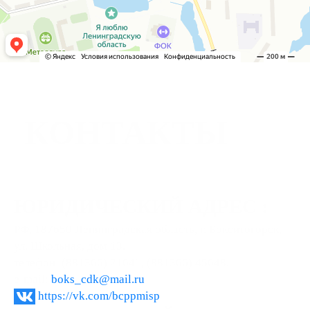
КОНТАКТЫ
ЮРИДИЧЕСКИЙ АДРЕС :
РФ, 187650 Ленинградская область, г. Бокситогорск,
ул. Школьная, дом 13.
телефон: (881366) 21641, (881366) 45648.
e-mail:
boks_cdk@mail.ru
https://vk.com/bcppmisp