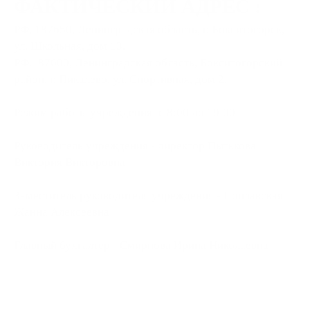
ФАКТИЧЕСКИЙ АДРЕС :
РФ, 187650, Ленинградская область, г. Бокситогорск,
ул. Школьная, дом 13.
РФ.187600, Ленинградская область, Бокситогорский
район, г. Пикалево, ул. Спортивная, дом 2.
Режим работы учреждения: с 8:00 до 19:00
Руководитель учреждения - директор Пытькова
Виктория Викторовна
Заместитель руководителя учреждения - Поплавская
Жанна Алексеевна
Главный бухгалтер - Смирнова Ирина Николаевна