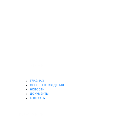
© 2019-2025
Официальный сайт Муниципального
бюджетного учреждения
"Бокситогорский центр психолого-
педагогической, медицинской и
социальной помощи"
МЕНЮ
ГЛАВНАЯ
ОСНОВНЫЕ СВЕДЕНИЯ
НОВОСТИ
ДОКУМЕНТЫ
КОНТАКТЫ
КОНТАКТЫ