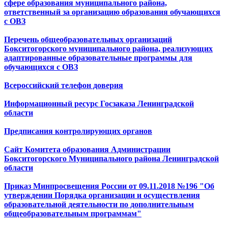
сфере образования муниципального района,
ответственный за организацию образования обучающихся
с ОВЗ
Перечень общеобразовательных организаций
Бокситогорского муниципального района, реализующих
адаптированные образовательные программы для
обучающихся с ОВЗ
Всероссийский телефон доверия
Информационный ресурс Госзаказа Ленинградской
области
Предписания контролирующих органов
Сайт Комитета образования Администрации
Бокситогорского Муниципального района Ленинградской
области
Приказ Минпросвещения России от 09.11.2018 №196 "Об
утверждении Порядка организации и осуществления
образовательной деятельности по дополнительным
общеобразовательным программам"