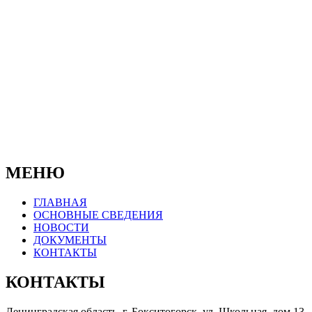
© 2019-2025
Официальный сайт Муниципального
бюджетного учреждения
"Бокситогорский центр психолого-
педагогической, медицинской и социальной
помощи"
МЕНЮ
ГЛАВНАЯ
ОСНОВНЫЕ СВЕДЕНИЯ
НОВОСТИ
ДОКУМЕНТЫ
КОНТАКТЫ
КОНТАКТЫ
Ленинградская область, г. Бокситогорск, ул. Школьная, дом 13