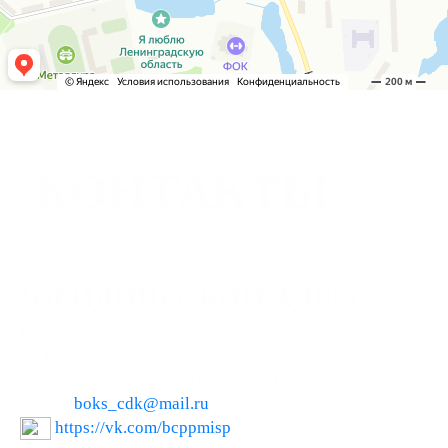
КОНТАКТЫ
ЮРИДИЧЕСКИЙ АДРЕС :
РФ, 187650 Ленинградская область, г. Бокситогорск,
ул. Школьная, дом 13.
телефон: (881366) 21641, (881366) 45648.
e-mail:
boks_cdk@mail.ru
https://vk.com/bcppmisp