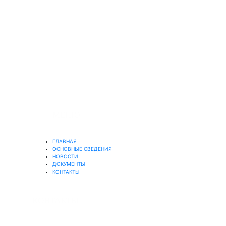
© 2019-2025
Официальный сайт Муниципального
бюджетного учреждения
"Бокситогорский центр психолого-
педагогической, медицинской и
социальной помощи"
МЕНЮ
ГЛАВНАЯ
ОСНОВНЫЕ СВЕДЕНИЯ
НОВОСТИ
ДОКУМЕНТЫ
КОНТАКТЫ
КОНТАКТЫ