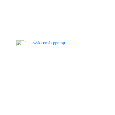
Ленинградская область, г. Бокситогорск, ул.
Школьная, дом 13 тел: (8-813-66)-21641
Ленинградская область, Бокситогорский
район, г. Пикалево, ул. Спортивная, дом 2 .
тел: (8-813-66)-45648
https://vk.com/bcppmisp