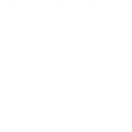
ФАКТИЧЕСКИЙ АДРЕС :
РФ, 187650, Ленинградская область, г. Бокситогорск,
ул. Школьная, дом 13.
РФ.187600, Ленинградская область, Бокситогорский
район, г. Пикалево, ул. Спортивная, дом 2.
Режим работы учреждения: с 8:00 до 19:00
Руководитель учреждения - директор Пытькова
Виктория Викторовна
Заместитель руководителя учреждения - Поплавская
Жанна Алексеевна
Главный бухгалтер - Смирнова Ирина Николаевна