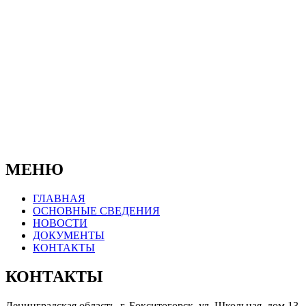
© 2019-2025
Официальный сайт Муниципального
бюджетного учреждения
"Бокситогорский центр психолого-
педагогической, медицинской и социальной
помощи"
МЕНЮ
ГЛАВНАЯ
ОСНОВНЫЕ СВЕДЕНИЯ
НОВОСТИ
ДОКУМЕНТЫ
КОНТАКТЫ
КОНТАКТЫ
Ленинградская область, г. Бокситогорск, ул. Школьная, дом 13