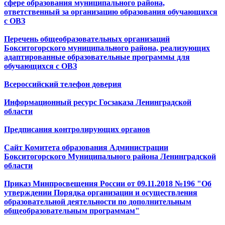
сфере образования муниципального района,
ответственный за организацию образования обучающихся
с ОВЗ
Перечень общеобразовательных организаций
Бокситогорского муниципального района, реализующих
адаптированные образовательные программы для
обучающихся с ОВЗ
Всероссийский телефон доверия
Информационный ресурс Госзаказа Ленинградской
области
Предписания контролирующих органов
Сайт Комитета образования Администрации
Бокситогорского Муниципального района Ленинградской
области
Приказ Минпросвещения России от 09.11.2018 №196 "Об
утверждении Порядка организации и осуществления
образовательной деятельности по дополнительным
общеобразовательным программам"