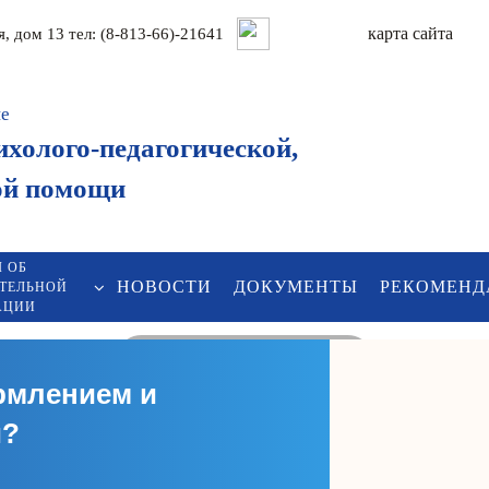
карта сайтa
ая, дом 13 тел: (8-813-66)-21641
ие
ихолого-педагогической,
ой помощи
 ОБ
НОВОСТИ
ДОКУМЕНТЫ
РЕКОМЕНД
АТЕЛЬНОЙ
1
1
2
2
3
3
АЦИИ
ПОДРОБНЕЕ
рмлением и
и?