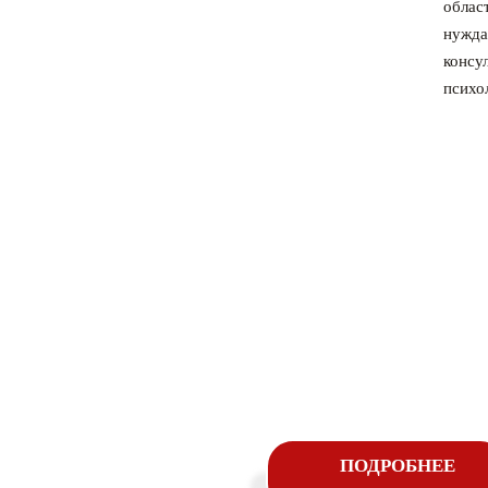
облас
нужд
консу
психо
Региональный
ПОДРОБНЕЕ