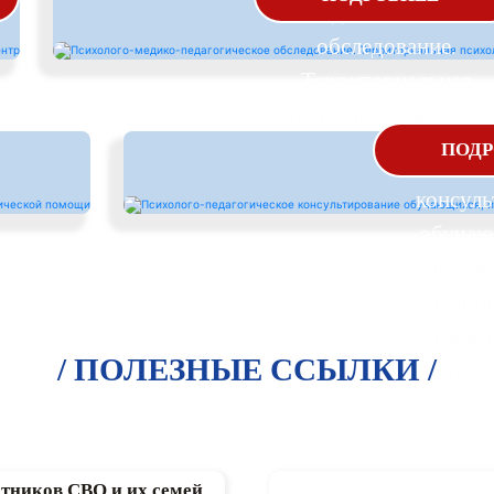
педагогическое
обследование.
Территориальная
психолого- медико-
Псих
педагогическая
ПОДР
педаго
комиссия
консуль
обучаю
родителе
предста
педаго
/ ПОЛЕЗНЫЕ ССЫЛКИ /
рабо
тников СВО и их семей