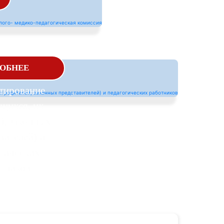
олого-
ОБНЕЕ
гическое
тирование
щихся, их
й, законных
вителей) и
гических
тников