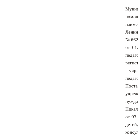
Муниц
помощ
наиме
Ленин
№ 662
от 01
педаг
регис
учре
педаг
Поста
учреж
нужда
Пикал
от 03
детей
консу