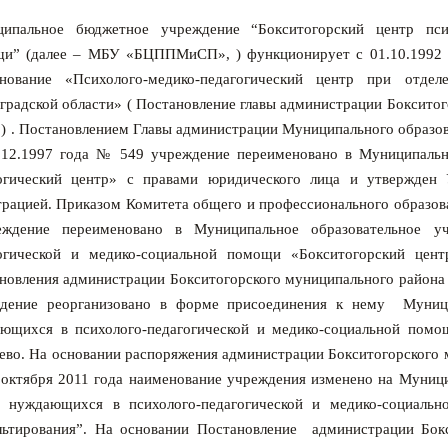
ипальное бюджетное учреждение “Бокситогорский центр псих
и” (далее – МБУ «БЦППМиСП», ) функционирует с 01.10.1992 г
нование «Психолого-медико-педагогический центр при отдел
градской области» ( Постановление главы администрации Бокситог
) .
П
остановлением Главы администрации Муниципального образов
.12.1997 года № 549 учреждение переименовано в Муниципальн
огический центр» с правами юридического лица и утвержден 
трацией. Приказом
Комитета общего и профессионального образов
ждение переименовано в Муниципальное образовательное уч
огической и медико-социальной помощи «Бокситогорский цент
новления администрации Бокситогорского муниципального района 
дение реорганизовано в форме присоединения к нему Муницип
ющихся в психолого-педагогической и медико-социальной помо
ево.
Н
а основании распоряжения администрации Бокситогорского 
 октября 2011 года наименование учреждения изменено на Муниц
, нуждающихся в психолого-педагогической и медико-социаль
льтирования”. На основ
ании Постановление администрации Бокс