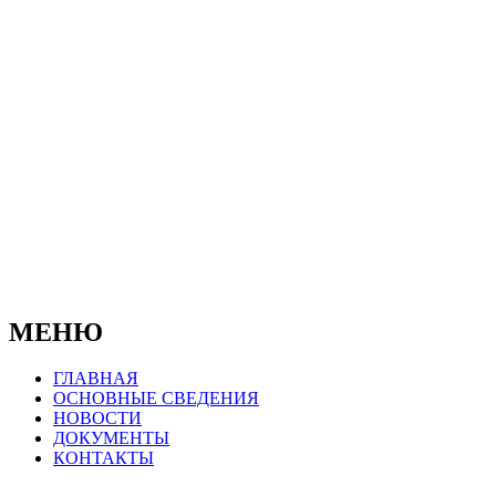
© 2019-2025
Официальный сайт Муниципального
бюджетного учреждения
"Бокситогорский центр психолого-
педагогической, медицинской и социальной
помощи"
МЕНЮ
ГЛАВНАЯ
ОСНОВНЫЕ СВЕДЕНИЯ
НОВОСТИ
ДОКУМЕНТЫ
КОНТАКТЫ