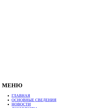
© 2019-2025
Официальный сайт Муниципального
бюджетного учреждения
"Бокситогорский центр психолого-
педагогической, медицинской и социальной
помощи"
МЕНЮ
ГЛАВНАЯ
ОСНОВНЫЕ СВЕДЕНИЯ
НОВОСТИ