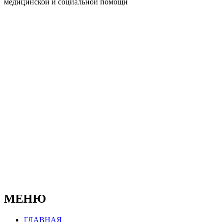
медицинской и социальной помощи
© 2019-2025
Официальный сайт Муниципального
бюджетного учреждения
"Бокситогорский центр психолого-
педагогической, медицинской и социальной
помощи"
МЕНЮ
ГЛАВНАЯ